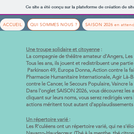
Ce site a été conçu sur la plateforme de création de sit
ACCUEIL
QUI SOMMES NOUS ?
SAISON 2026 en attend
Une troupe solidaire et citoyenne
:
La compagnie de théâtre amateur d’Angers, Les R
Tous les ans, ils jouent et redistribuent une partie
Parkinson 49, Europa Donna, Action contre la fai
Pharmacie Humanitaire Internationale, Agir Là-Ba
contre le Cancer, le Secours Populaire, Vaincre l
Dans l'onglet SAISON 2026, vous découvrez les as
cliquant sur leurs noms, vous serez redirigés vers 
actions méritent tout autant d'applaudissements
Un répertoire varié
:
Les R'culéens ont un répertoire varié, qui ne s'é
Navarro-Haudecœur, (Thé à la menthe, thé citron),